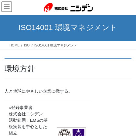
コ
ナ
ン
ビ
テ
ゲ
ン
ー
ISO14001 環境マネジメント
ツ
シ
へ
ョ
ス
ン
HOME
ISO
ISO14001 環境マネジメント
キ
に
ッ
移
プ
動
環境方針
人と地球にやさしい企業に徹する。
○登録事業者
株式会社ニシデン
活動範囲：EMSの基
板実装を中心とした
組立