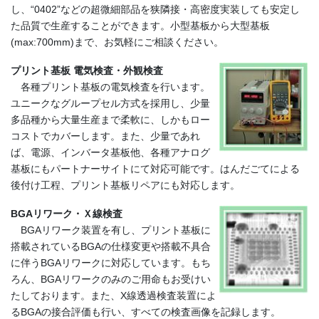
し、“0402”などの超微細部品を狭隣接・高密度実装しても安定し
た品質で生産することができます。小型基板から大型基板
(max:700mm)まで、お気軽にご相談ください。
プリント基板 電気検査・外観検査
各種プリント基板の電気検査を行います。
ユニークなグループセル方式を採用し、少量
多品種から大量生産まで柔軟に、しかもロー
コストでカバーします。また、少量であれ
ば、電源、インバータ基板他、各種アナログ
基板にもパートナーサイトにて対応可能です。はんだごてによる
後付け工程、プリント基板リペアにも対応します。
BGAリワーク・Ｘ線検査
BGAリワーク装置を有し、プリント基板に
搭載されているBGAの仕様変更や搭載不具合
に伴うBGAリワークに対応しています。もち
ろん、BGAリワークのみのご用命もお受けい
たしております。また、X線透過検査装置によ
るBGAの接合評価も行い、すべての検査画像を記録します。