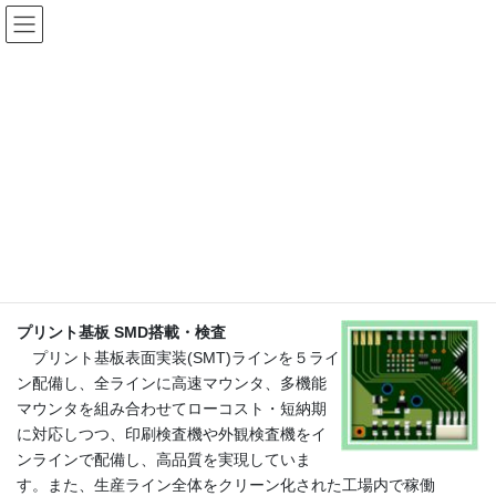
コ
ナ
ン
ビ
テ
ゲ
ン
ー
事業内容
ツ
シ
へ
ョ
ス
ン
HOME
事業内容
キ
に
ッ
移
プ
動
生産受託
プリント基板 SMD搭載・検査
プリント基板表面実装(SMT)ラインを５ライ
ン配備し、全ラインに高速マウンタ、多機能
マウンタを組み合わせてローコスト・短納期
に対応しつつ、印刷検査機や外観検査機をイ
ンラインで配備し、高品質を実現していま
す。また、生産ライン全体をクリーン化された工場内で稼働