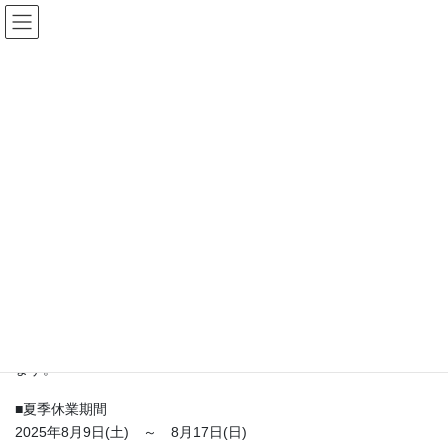
コ
ナ
ン
ビ
テ
ゲ
ン
ー
更新情報
ツ
シ
へ
ョ
ス
ン
HOME
更新情報
お知らせ
夏季休業のお知らせ
キ
に
ッ
移
プ
動
2025年7月31日
/ 最終更新日時 :
2025年7月31日
nishiden
お知らせ
夏季休業のお知らせ
平素は格別のお引き立てをいただき厚くお礼申し上げます。
弊社では、誠に勝手ながら下記日程を夏季休業とさせていただき
ます。
■夏季休業期間
2025年8月9日(土) ～ 8月17日(日)